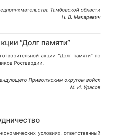
редпринимательства Тамбовской области
Н. В. Макаревич
акции “Долг памяти”
готворительной акции "Долг памяти" по
ников Росгвардии.
мандующего Приволжским округом войск
М. И. Урасов
удничество
экономических условиях, ответственный